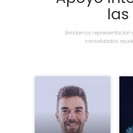
las
Brindamos representación y
consolidados, ayud