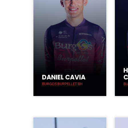
H
DANIEL CAVIA
C
BURGOS BURPELLET BH
BU