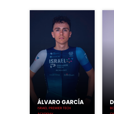
ÁLVARO GARCÍA
D
ISRAEL PREMIER TECH
BO