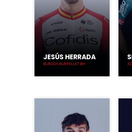
JESÚS HERRADA
S
BURGOS BURPELLET BH
XD