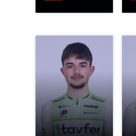
ACADEMY
CY