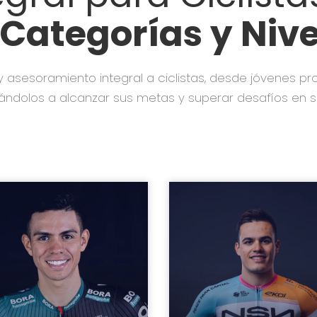
Categorías y Nive
 asesoramiento integral a ciclistas, desde jóvenes p
ándolos a alcanzar sus metas y superar desafíos en su