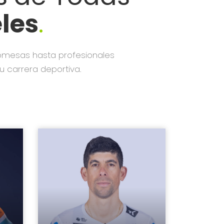
les
.
romesas hasta profesionales
 carrera deportiva.